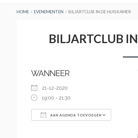
BREADCRUMBS
HOME
EVENEMENTEN
BILJARTCLUB IN DE HUISKAMER
BILJARTCLUB I
WANNEER
21-12-2020
19:00 - 21:30
AAN AGENDA TOEVOEGEN
Download ICS
Google Calendar
iCalendar
Office 365
Outlook Live