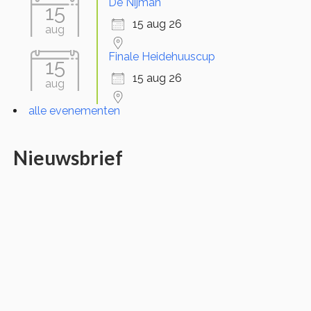
De Nijman
15
15 aug 26
aug
Finale Heidehuuscup
15
15 aug 26
aug
alle evenementen
Nieuwsbrief