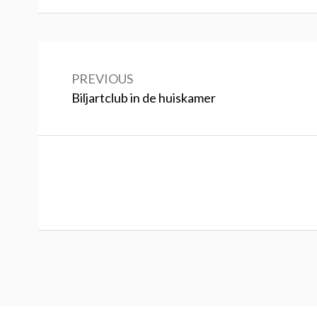
Bericht
navigatie
PREVIOUS
Previous:
Biljartclub in de huiskamer