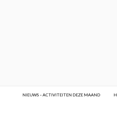
Skip
to
content
Primary
NIEUWS – ACTIVITEITEN DEZE MAAND
H
Menu