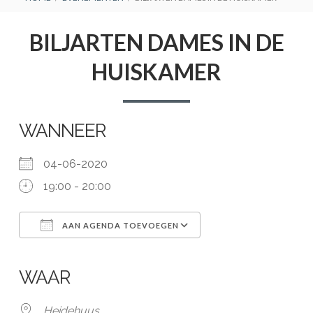
BREADCRUMBS
BILJARTEN DAMES IN DE
HUISKAMER
WANNEER
04-06-2020
19:00 - 20:00
AAN AGENDA TOEVOEGEN
Download ICS
Google Calendar
iCalendar
Office 365
Outlook Live
WAAR
Heidehuus