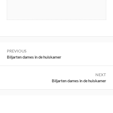
Bericht
PREVIOUS
navigatie
Previous:
Biljarten dames in de huiskamer
NEXT
Next:
Biljarten dames in de huiskamer
Primary