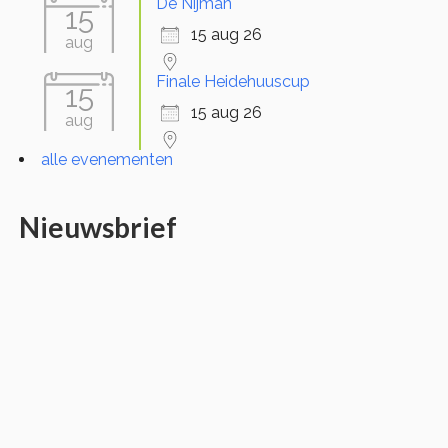
De Nijman
15
15 aug 26
aug
Finale Heidehuuscup
15
15 aug 26
aug
alle evenementen
Nieuwsbrief