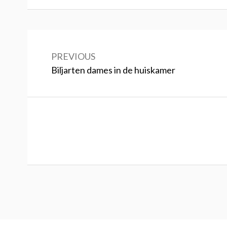
Bericht
navigatie
PREVIOUS
Previous:
Biljarten dames in de huiskamer