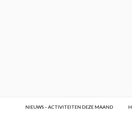
Skip
to
content
Primary
NIEUWS – ACTIVITEITEN DEZE MAAND
H
Menu