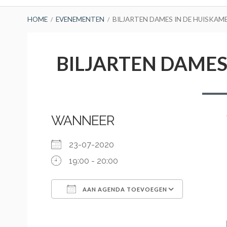
BREADCRUMBS
HOME
EVENEMENTEN
BILJARTEN DAMES IN DE HUISKAM
BILJARTEN DAMES
WANNEER
23-07-2020
19:00 - 20:00
AAN AGENDA TOEVOEGEN
Download ICS
Google Calendar
iCalendar
Office 365
Outlook Live