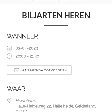
BREADCRUMBS
BILJARTEN HEREN
WANNEER
03-04-2023
20:00 - 21:30
AAN AGENDA TOEVOEGEN
Download ICS
Google Calendar
iCalendar
Office 365
Outlook Live
WAAR
Heidehuus
Halle-Heideweg 22, Halle heide, Gelderland,
7025 CL