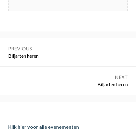
Bericht
PREVIOUS
navigatie
Previous:
Biljarten heren
NEXT
Next:
Biljarten heren
Primary
Sidebar
Klik hier voor alle evenementen