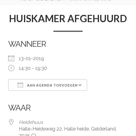
BREADCRUMBS
HUISKAMER AFGEHUURD
WANNEER
13-01-2019
14:30 - 19:30
AAN AGENDA TOEVOEGEN
Download ICS
Google Calendar
iCalendar
Office 365
Outlook Live
WAAR
Heidehuus
Halle-Heideweg 22, Halle heide, Gelderland,
7025 CL