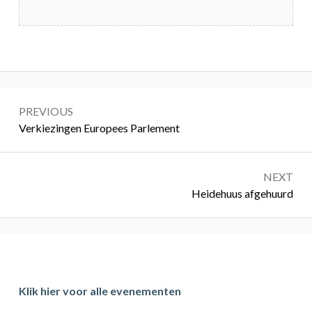
Bericht
PREVIOUS
navigatie
Previous:
Verkiezingen Europees Parlement
NEXT
Next:
Heidehuus afgehuurd
Primary
Sidebar
Klik hier voor alle evenementen