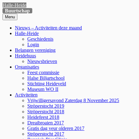
Skip
Halle-Heide
to
Buurtschap
content
Menu
Primary
Nieuws – Activiteiten deze maand
Halle-Heide
Menu
Geschiedenis
Login
Belangen vereniging
Heidehuus
Nieuwsbrieven
Organisaties
Feest commissie
Halse Biljartschool
Stichting Heideveld
Museum WO II
Activiteiten
Vrijwilligersavond Zaterdag 8 November 2025
Ströperstocht 2019
Ströperstocht 2018
Heidefeest 2018
Dreaibroaien 2017
Gratis dag veur olderen 2017
Ströperstocht 2017