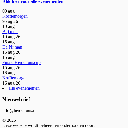
Sidebar
Klik hier voor alle evenementen
09
aug
Koffiemorgen
9 aug 26
10
aug
Biljarten
10 aug 26
15
aug
De Nijman
15 aug 26
15
aug
Finale Heidehuuscup
15 aug 26
16
aug
Koffiemorgen
16 aug 26
alle evenementen
Nieuwsbrief
Subsidiary
info@heidehuus.nl
Sidebar
© 2025
Deze website wordt beheerd en onderhouden door: