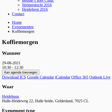
Bennie’s Bier Clinic
Ströperstocht 2016
Heidefeest 2016
Contact
Breadcrumbs
Home
Evenementen
Koffiemorgen
Koffiemorgen
Wanneer
29-08-2021
10:30 - 12:30
Aan agenda toevoegen
Download ICS
Google Calendar
iCalendar
Office 365
Outlook Live
Waar
Heidehuus
Halle-Heideweg 22, Halle heide, Gelderland, 7025 CL
Evenement type