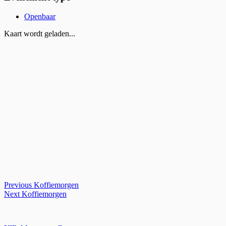
Openbaar
Kaart wordt geladen...
Bericht
Previous:
Previous
Koffiemorgen
Next:
Next
Koffiemorgen
navigatie
Primary