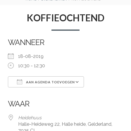
BREADCRUMBS
KOFFIEOCHTEND
WANNEER
18-08-2019
10:30 - 12:30
AAN AGENDA TOEVOEGEN
Download ICS
Google Calendar
iCalendar
Office 365
Outlook Live
WAAR
Heidehuus
Halle-Heideweg 22, Halle heide, Gelderland,
7025 CL