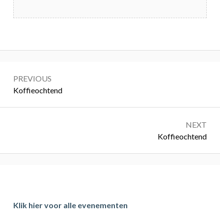
Bericht
PREVIOUS
navigatie
Previous:
Koffieochtend
NEXT
Next:
Koffieochtend
Primary
Sidebar
Klik hier voor alle evenementen